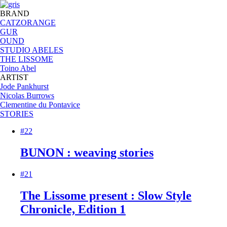
BRAND
CATZORANGE
GUR
OUND
STUDIO ABELES
THE LISSOME
Toino Abel
ARTIST
Jode Pankhurst
Nicolas Burrows
Clementine du Pontavice
STORIES
#22
BUNON : weaving stories
#21
The Lissome present : Slow Style
Chronicle, Edition 1