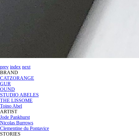
prev
index
next
BRAND
CATZORANGE
GUR
OUND
STUDIO ABELES
THE LISSOME
Toino Abel
ARTIST
Jode Pankhurst
Nicolas Burrows
Clementine du Pontavice
STORIES