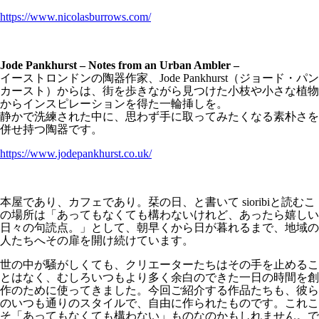
https://www.nicolasburrows.com/
Jode Pankhurst – Notes from an Urban Ambler –
イーストロンドンの陶器作家、Jode Pankhurst（ジョード・パン
カースト）からは、街を歩きながら見つけた小枝や小さな植物
からインスピレーションを得た一輪挿しを。
静かで洗練された中に、思わず手に取ってみたくなる素朴さを
併せ持つ陶器です。
https://www.jodepankhurst.co.uk/
本屋であり、カフェであり。栞の日、と書いて sioribiと読むこ
の場所は「あってもなくても構わないけれど、あったら嬉しい
日々の句読点。」として、朝早くから日が暮れるまで、地域の
人たちへその扉を開け続けています。
世の中が騒がしくても、クリエーターたちはその手を止めるこ
とはなく、むしろいつもより多く余白のできた一日の時間を創
作のために使ってきました。今回ご紹介する作品たちも、彼ら
のいつも通りのスタイルで、自由に作られたものです。これこ
そ「あってもなくても構わない」ものなのかもしれません。で