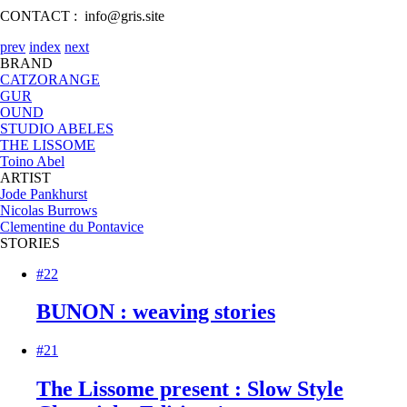
CONTACT : info@gris.site
prev
index
next
BRAND
CATZORANGE
GUR
OUND
STUDIO ABELES
THE LISSOME
Toino Abel
ARTIST
Jode Pankhurst
Nicolas Burrows
Clementine du Pontavice
STORIES
#22
BUNON : weaving stories
#21
The Lissome present : Slow Style