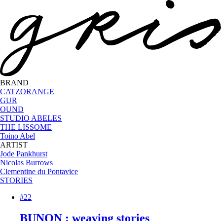
BRAND
CATZORANGE
GUR
OUND
STUDIO ABELES
THE LISSOME
Toino Abel
ARTIST
Jode Pankhurst
Nicolas Burrows
Clementine du Pontavice
STORIES
#22
BUNON : weaving stories